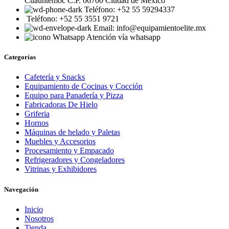
Cuauhtémoc C.P. 06700 Ciudad de México
Teléfono: +52 55 59294337
Teléfono: +52 55 3551 9721
Email: info@equipamientoelite.mx
Atención vía whatsapp
Categorías
Cafetería y Snacks
Equipamiento de Cocinas y Cocción
Equipo para Panadería y Pizza
Fabricadoras De Hielo
Griferia
Hornos
Máquinas de helado y Paletas
Muebles y Accesorios
Procesamiento y Empacado
Refrigeradores y Congeladores
Vitrinas y Exhibidores
Navegación
Inicio
Nosotros
Tienda