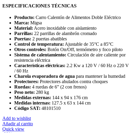
ESPECIFICACIONES TÉCNICAS
Producto:
Carro Calentón de Alimentos Doble Eléctrico
Marca:
Migsa
Material:
Acero inoxidable con aislamiento
Parrillas:
22 parrillas de alambrón cromado
Puertas:
2 puertas abatibles
Control de temperatura:
Ajustable de 35°C a 85°C
Otros controles:
Botón On/Off, termómetro y foco piloto
Sistema de calentamiento:
Circulación de aire caliente por
resistencia eléctrica
Características eléctricas:
2.2 Kw a 120 V / 60 Hz o 220 V
/ 60 Hz
Charola evaporadora de agua
para mantener la humedad
Protectores:
Protectores ahulados contra choques
Ruedas:
4 ruedas de 6” (2 con frenos)
Peso neto:
280 kg
Medidas externas:
144 x 94 x 176 cm
Medidas internas:
127.5 x 63 x 144 cm
Código SAT:
48101510
Add to wishlist
Añadir al carrito
Quick view