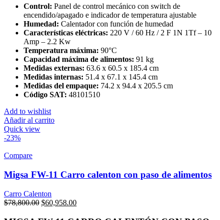
Control:
Panel de control mecánico con switch de
encendido/apagado e indicador de temperatura ajustable
Humedad:
Calentador con función de humedad
Características eléctricas:
220 V / 60 Hz / 2 F 1N 1Tf – 10
Amp – 2.2 Kw
Temperatura máxima:
90°C
Capacidad máxima de alimentos:
91 kg
Medidas externas:
63.6 x 60.5 x 185.4 cm
Medidas internas:
51.4 x 67.1 x 145.4 cm
Medidas del empaque:
74.2 x 94.4 x 205.5 cm
Código SAT:
48101510
Add to wishlist
Añadir al carrito
Quick view
-23%
Compare
Migsa FW-11 Carro calenton con paso de alimentos
Carro Calenton
Original
Current
$
78,800.00
$
60,958.00
price
price
was:
is: