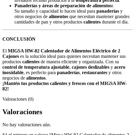
invitados reciban productos a la
temperatura perfecta
.
Panaderías y áreas de preparación de alimentos:
Su tamaño y capacidad lo hacen ideal para
panaderías
y
otros negocios de
alimentos
que necesitan mantener grandes
cantidades de pan y otros productos
calientes
durante el día.
CONCLUSIÓN
El
MIGSA HW-82 Calentador de Alimentos Eléctrico de 2
Cajones
es la solución ideal para quienes necesitan mantener sus
productos
calientes
de manera eficiente y organizada. Con su
control de temperatura ajustable
,
cajones deslizables
y
acero
inoxidable
, es perfecto para
panaderías
,
restaurantes
y otros
negocios de
alimentos
.
¡Mantén tus productos calientes y frescos con el MIGSA HW-
82!
Valoraciones (0)
Valoraciones
No hay valoraciones aún.
Sé el primero en valorar “Migsa HW-82 Calentador de alimentos 2