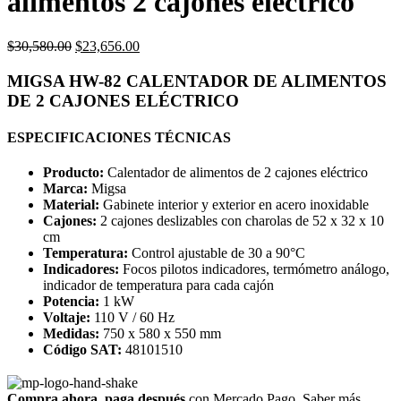
alimentos 2 cajones electrico
Original
Current
$
30,580.00
$
23,656.00
price
price
was:
is:
MIGSA HW-82 CALENTADOR DE ALIMENTOS
$30,580.00.
$23,656.00.
DE 2 CAJONES ELÉCTRICO
ESPECIFICACIONES TÉCNICAS
Producto:
Calentador de alimentos de 2 cajones eléctrico
Marca:
Migsa
Material:
Gabinete interior y exterior en acero inoxidable
Cajones:
2 cajones deslizables con charolas de 52 x 32 x 10
cm
Temperatura:
Control ajustable de 30 a 90°C
Indicadores:
Focos pilotos indicadores, termómetro análogo,
indicador de temperatura para cada cajón
Potencia:
1 kW
Voltaje:
110 V / 60 Hz
Medidas:
750 x 580 x 550 mm
Código SAT:
48101510
Compra ahora, paga después
con Mercado Pago.
Saber más