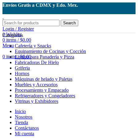
Envíos Gratis a CDMX y Edo. Mex.
Search
Login / Register
0
Wishlist
Categorías
0
items
/
$
0.00
Menu
Cafetería y Snacks
Equipamiento de Cocinas y Cocción
0
items
/
$
0.00
Equipo para Panadería y Pizza
Fabricadoras De Hielo
Griferia
Hornos
Máquinas de helado y Paletas
Muebles y Accesorios
Procesamiento y Empacado
Refrigeradores y Congeladores
Vitrinas y Exhibidores
Inicio
Nosotros
Tienda
Contáctanos
Mi cuenta