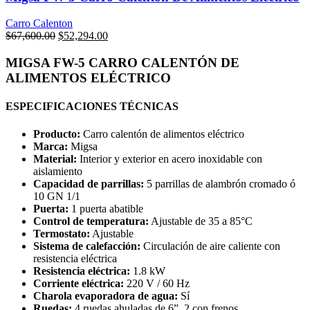
Carro Calenton
Original
Current
$
67,600.00
$
52,294.00
price
price
was:
is:
MIGSA FW-5 CARRO CALENTÓN DE
$67,600.00.
$52,294.00.
ALIMENTOS ELÉCTRICO
ESPECIFICACIONES TÉCNICAS
Producto:
Carro calentón de alimentos eléctrico
Marca:
Migsa
Material:
Interior y exterior en acero inoxidable con
aislamiento
Capacidad de parrillas:
5 parrillas de alambrón cromado ó
10 GN 1/1
Puerta:
1 puerta abatible
Control de temperatura:
Ajustable de 35 a 85°C
Termostato:
Ajustable
Sistema de calefacción:
Circulación de aire caliente con
resistencia eléctrica
Resistencia eléctrica:
1.8 kW
Corriente eléctrica:
220 V / 60 Hz
Charola evaporadora de agua:
Sí
Ruedas:
4 ruedas ahuladas de 6”, 2 con frenos