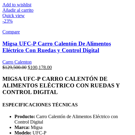
Add to wishlist
Añadir al carrito
Quick view
-23%
Compare
Migsa UFC-P Carro Calentón De Alimentos
Eléctrico Con Ruedas y Control Digital
Carro Calenton
Original
Current
$
129,500.00
$
100,178.00
price
price
was:
is:
MIGSA UFC-P CARRO CALENTÓN DE
$129,500.00.
$100,178.00.
ALIMENTOS ELÉCTRICO CON RUEDAS Y
CONTROL DIGITAL
ESPECIFICACIONES TÉCNICAS
Producto:
Carro Calentón de Alimentos Eléctrico con
Control Digital
Marca:
Migsa
Modelo:
UFC-P