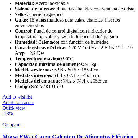
Material:
Acero inoxidable
Sistema de puertas:
4 puertas abatibles con ventana de cristal
Sellos:
Cierre magnético
Guías:
15 guías multiuso para cajas, charolas, insertos
enteros/medios
Control:
Panel de control digital con indicador de
temperatura ajustable y switch de encendido/apagado
Humedad:
Calentador con función de humedad
Características eléctricas:
220 V / 60 Hz / 2 F 1N 1Tf – 10
Amp – 2.2 Kw
Temperatura máxima:
90°C
Capacidad máxima de alimentos:
91 kg
Medidas externas:
63.6 x 60.5 x 185.4 cm
Medidas internas:
51.4 x 67.1 x 145.4 cm
Medidas del empaque:
74.2 x 94.4 x 205.5 cm
Código SAT:
48101510
Add to wishlist
Añadir al carrito
Quick view
-23%
Compare
Migsa FW-5 Carro Calenton De Alimentos Eléctrico