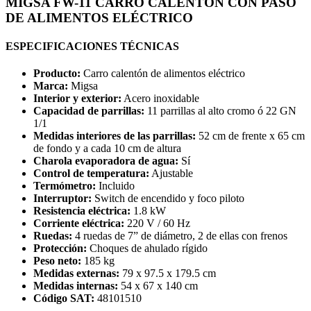
MIGSA FW-11 CARRO CALENTÓN CON PASO
$78,800.00.
$60,958.00.
DE ALIMENTOS ELÉCTRICO
ESPECIFICACIONES TÉCNICAS
Producto:
Carro calentón de alimentos eléctrico
Marca:
Migsa
Interior y exterior:
Acero inoxidable
Capacidad de parrillas:
11 parrillas al alto cromo ó 22 GN
1/1
Medidas interiores de las parrillas:
52 cm de frente x 65 cm
de fondo y a cada 10 cm de altura
Charola evaporadora de agua:
Sí
Control de temperatura:
Ajustable
Termómetro:
Incluido
Interruptor:
Switch de encendido y foco piloto
Resistencia eléctrica:
1.8 kW
Corriente eléctrica:
220 V / 60 Hz
Ruedas:
4 ruedas de 7” de diámetro, 2 de ellas con frenos
Protección:
Choques de ahulado rígido
Peso neto:
185 kg
Medidas externas:
79 x 97.5 x 179.5 cm
Medidas internas:
54 x 67 x 140 cm
Código SAT:
48101510