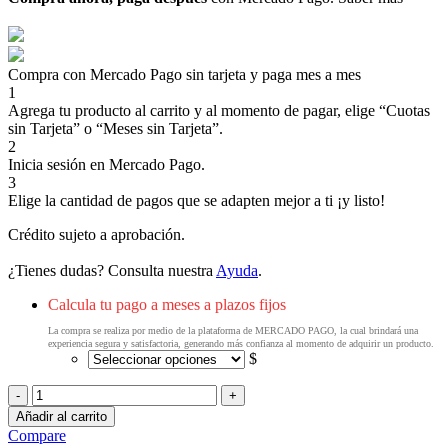
Compra con Mercado Pago sin tarjeta y paga mes a mes
1
Agrega tu producto al carrito y al momento de pagar, elige “Cuotas
sin Tarjeta” o “Meses sin Tarjeta”.
2
Inicia sesión en Mercado Pago.
3
Elige la cantidad de pagos que se adapten mejor a ti ¡y listo!
Crédito sujeto a aprobación.
¿Tienes dudas? Consulta nuestra
Ayuda
.
Calcula tu pago a meses a plazos fijos
La compra se realiza por medio de la plataforma de MERCADO PAGO, la cual brindará una
experiencia segura y satisfactoria, generando más confianza al momento de adquirir un producto.
$
Migsa
HW-
Añadir al carrito
82
Compare
Calentador