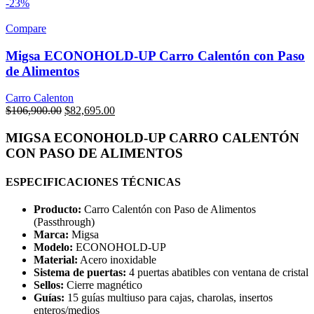
-23%
Compare
Migsa ECONOHOLD-UP Carro Calentón con Paso
de Alimentos
Carro Calenton
Original
Current
$
106,900.00
$
82,695.00
price
price
was:
is:
MIGSA ECONOHOLD-UP CARRO CALENTÓN
$106,900.00.
$82,695.00.
CON PASO DE ALIMENTOS
ESPECIFICACIONES TÉCNICAS
Producto:
Carro Calentón con Paso de Alimentos
(Passthrough)
Marca:
Migsa
Modelo:
ECONOHOLD-UP
Material:
Acero inoxidable
Sistema de puertas:
4 puertas abatibles con ventana de cristal
Sellos:
Cierre magnético
Guías:
15 guías multiuso para cajas, charolas, insertos
enteros/medios