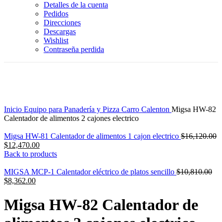
Detalles de la cuenta
Pedidos
Direcciones
Descargas
Wishlist
Contraseña perdida
-23%
Click to enlarge
Inicio
Equipo para Panadería y Pizza
Carro Calenton
Migsa HW-82
Calentador de alimentos 2 cajones electrico
Migsa HW-81 Calentador de alimentos 1 cajon electrico
$
16,120.00
Original
Current
$
12,470.00
price
price
Back to products
was:
is:
$16,120.00.
$12,470.00.
Ori
MIGSA MCP-1 Calentador eléctrico de platos sencillo
$
10,810.00
Current
pri
$
8,362.00
price
wa
is:
$10
Migsa HW-82 Calentador de
$8,362.00.