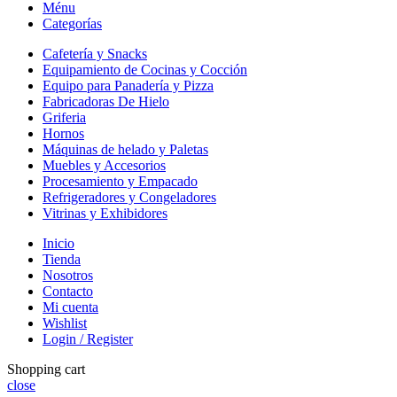
Ménu
Categorías
Cafetería y Snacks
Equipamiento de Cocinas y Cocción
Equipo para Panadería y Pizza
Fabricadoras De Hielo
Griferia
Hornos
Máquinas de helado y Paletas
Muebles y Accesorios
Procesamiento y Empacado
Refrigeradores y Congeladores
Vitrinas y Exhibidores
Inicio
Tienda
Nosotros
Contacto
Mi cuenta
Wishlist
Login / Register
Shopping cart
close