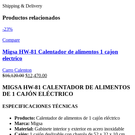
Shipping & Delivery
Productos relacionados
-23%
Compare
Migsa HW-81 Calentador de alimentos 1 cajon
electrico
Carro Calenton
Original
Current
$
16,120.00
$
12,470.00
price
price
was:
is:
MIGSA HW-81 CALENTADOR DE ALIMENTOS
$16,120.00.
$12,470.00.
DE 1 CAJÓN ELÉCTRICO
ESPECIFICACIONES TÉCNICAS
Producto:
Calentador de alimentos de 1 cajón eléctrico
Marca:
Migsa
Material:
Gabinete interior y exterior en acero inoxidable
Cajón:
1 cajón deslizable con charola de 52 x 32 x 10 cm