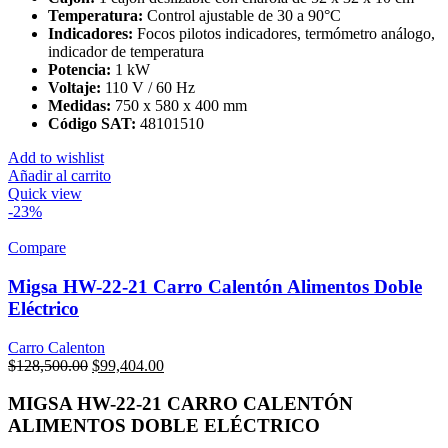
Temperatura:
Control ajustable de 30 a 90°C
Indicadores:
Focos pilotos indicadores, termómetro análogo,
indicador de temperatura
Potencia:
1 kW
Voltaje:
110 V / 60 Hz
Medidas:
750 x 580 x 400 mm
Código SAT:
48101510
Add to wishlist
Añadir al carrito
Quick view
-23%
Compare
Migsa HW-22-21 Carro Calentón Alimentos Doble
Eléctrico
Carro Calenton
Original
Current
$
128,500.00
$
99,404.00
price
price
was:
is:
MIGSA HW-22-21 CARRO CALENTÓN
$128,500.00.
$99,404.00.
ALIMENTOS DOBLE ELÉCTRICO