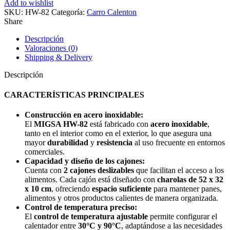
Add to wishlist
de
SKU:
HW-82
Categoría:
Carro Calenton
alimentos
Share
2
cajones
Descripción
electrico
Valoraciones (0)
cantidad
Shipping & Delivery
Descripción
CARACTERÍSTICAS PRINCIPALES
Construcción en acero inoxidable:
El
MIGSA HW-82
está fabricado con
acero inoxidable
,
tanto en el interior como en el exterior, lo que asegura una
mayor
durabilidad
y
resistencia
al uso frecuente en entornos
comerciales.
Capacidad y diseño de los cajones:
Cuenta con
2 cajones deslizables
que facilitan el acceso a los
alimentos. Cada cajón está diseñado con
charolas de 52 x 32
x 10 cm
, ofreciendo
espacio suficiente
para mantener panes,
alimentos y otros productos calientes de manera organizada.
Control de temperatura preciso:
El
control de temperatura ajustable
permite configurar el
calentador entre
30°C y 90°C
, adaptándose a las necesidades