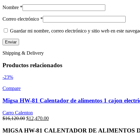
Nombre
*
Correo electrónico
*
Guardar mi nombre, correo electrónico y sitio web en este naveg
Shipping & Delivery
Productos relacionados
-23%
Compare
Migsa HW-81 Calentador de alimentos 1 cajon electri
Carro Calenton
Original
Current
$
16,120.00
$
12,470.00
price
price
was:
is:
MIGSA HW-81 CALENTADOR DE ALIMENTOS D
$16,120.00.
$12,470.00.