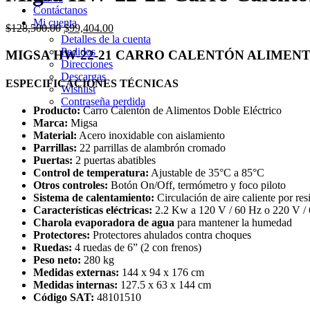
Contáctanos
Mi cuenta
Original
Current
$
128,500.00
$
99,404.00
Detalles de la cuenta
price
price
Pedidos
was:
is:
MIGSA HW-22-21 CARRO CALENTÓN ALIMEN
Direcciones
$128,500.00.
$99,404.00.
Descargas
ESPECIFICACIONES TÉCNICAS
Wishlist
Contraseña perdida
Producto:
Carro Calentón de Alimentos Doble Eléctrico
Marca:
Migsa
Material:
Acero inoxidable con aislamiento
Parrillas:
22 parrillas de alambrón cromado
Puertas:
2 puertas abatibles
Control de temperatura:
Ajustable de 35°C a 85°C
Otros controles:
Botón On/Off, termómetro y foco piloto
Sistema de calentamiento:
Circulación de aire caliente por resi
Características eléctricas:
2.2 Kw a 120 V / 60 Hz o 220 V /
Charola evaporadora de agua
para mantener la humedad
Protectores:
Protectores ahulados contra choques
Ruedas:
4 ruedas de 6” (2 con frenos)
Peso neto:
280 kg
Medidas externas:
144 x 94 x 176 cm
Medidas internas:
127.5 x 63 x 144 cm
Código SAT:
48101510