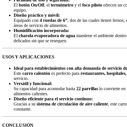
El
botón On/Off
, el
termómetro
y el
foco piloto
ofrecen un co
equipo.
Diseño práctico y móvil:
Equipado con
4 ruedas de 6”
, dos de las cuales tienen frenos
áreas de servicio de alimentos.
Humidificación incorporada:
El
charola evaporadora de agua
mantiene el ambiente dentro 
delicados sin que se resequen.
USOS Y APLICACIONES
Ideal para establecimientos con alta demanda de servicio d
Este
carro calentón
es perfecto para
restaurantes, hospitales,
servicio.
Versátil y funcional:
Su capacidad para acomodar hasta
22 parrillas
lo convierte en
alimentos calientes.
Diseño eficiente para el servicio continuo:
Gracias a su
sistema de circulación de aire caliente
, este car
constante.
CONCLUSIÓN