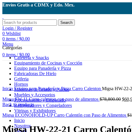
Envíos Gratis a CDMX y Edo. Mex.
Search
Login / Register
0
Wishlist
0
items
/
$
0.00
Menu
Categorías
0
items
/
$
0.00
Cafetería y Snacks
Equipamiento de Cocinas y Cocción
-23%
Equipo para Panadería y Pizza
Fabricadoras De Hielo
Griferia
Click to enlarge
Hornos
Inicio
Equipo para Panadería y Pizza
Carro Calenton
Migsa HW-22-21
Máquinas de helado y Paletas
Muebles y Accesorios
Origi
Migsa FW-11 Carro calenton con paso de alimentos
$
78,800.00
$
60,
Procesamiento y Empacado
price
Back to products
Refrigeradores y Congeladores
was:
Vitrinas y Exhibidores
$78,8
Migsa ECONOHOLD-UP Carro Calentón con Paso de Alimentos
$
1
Inicio
Nosotros
Migsa HW-22-21 Carro Calentón
Tienda