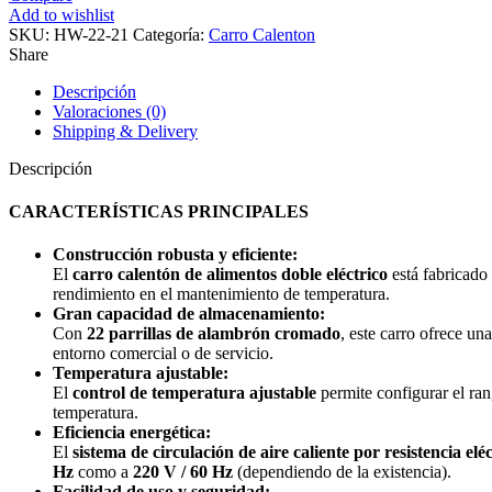
21
Add to wishlist
Carro
SKU:
HW-22-21
Categoría:
Carro Calenton
Calentón
Share
Alimentos
Doble
Descripción
Eléctrico
Valoraciones (0)
cantidad
Shipping & Delivery
Descripción
CARACTERÍSTICAS PRINCIPALES
Construcción robusta y eficiente:
El
carro calentón de alimentos doble eléctrico
está fabricado
rendimiento en el mantenimiento de temperatura.
Gran capacidad de almacenamiento:
Con
22 parrillas de alambrón cromado
, este carro ofrece un
entorno comercial o de servicio.
Temperatura ajustable:
El
control de temperatura ajustable
permite configurar el ra
temperatura.
Eficiencia energética:
El
sistema de circulación de aire caliente por resistencia elé
Hz
como a
220 V / 60 Hz
(dependiendo de la existencia).
Facilidad de uso y seguridad: