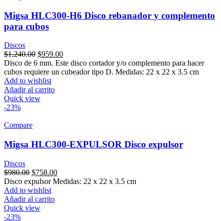
Migsa HLC300-H6 Disco rebanador y complemento
para cubos
Discos
Original
Current
$
1,240.00
$
959.00
price
price
Disco de 6 mm. Este disco cortador y/o complemento para hacer
was:
is:
cubos requiere un cubeador tipo D. Medidas: 22 x 22 x 3.5 cm
$1,240.00.
$959.00.
Add to wishlist
Añadir al carrito
Quick view
-23%
Compare
Migsa HLC300-EXPULSOR Disco expulsor
Discos
Original
Current
$
980.00
$
758.00
price
price
Disco expulsor Medidas: 22 x 22 x 3.5 cm
was:
is:
Add to wishlist
$980.00.
$758.00.
Añadir al carrito
Quick view
-23%