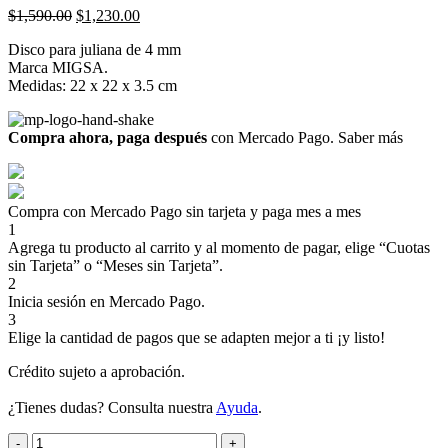
Original
Current
$
1,590.00
$
1,230.00
price
price
Disco para juliana de 4 mm
was:
is:
Marca MIGSA.
$1,590.00.
$1,230.00.
Medidas: 22 x 22 x 3.5 cm
Compra ahora, paga después
con Mercado Pago.
Saber más
Compra con Mercado Pago sin tarjeta y paga mes a mes
1
Agrega tu producto al carrito y al momento de pagar, elige “Cuotas
sin Tarjeta” o “Meses sin Tarjeta”.
2
Inicia sesión en Mercado Pago.
3
Elige la cantidad de pagos que se adapten mejor a ti ¡y listo!
Crédito sujeto a aprobación.
¿Tienes dudas? Consulta nuestra
Ayuda
.
Migsa