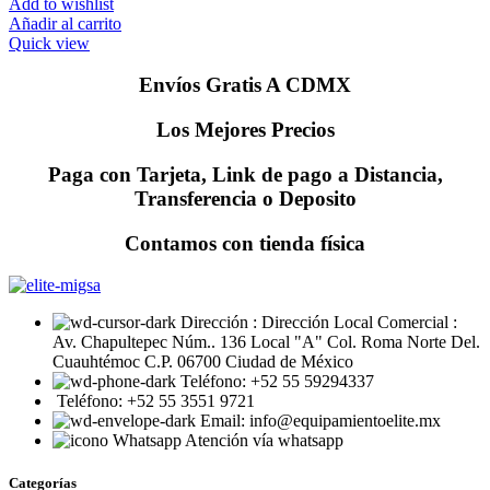
$1,590.00.
$1,230.00.
Add to wishlist
Añadir al carrito
Quick view
Envíos Gratis A CDMX
Los Mejores Precios
Paga con Tarjeta, Link de pago a Distancia,
Transferencia o Deposito
Contamos con tienda física
Dirección : Dirección Local Comercial :
Av. Chapultepec Núm.. 136 Local "A" Col. Roma Norte Del.
Cuauhtémoc C.P. 06700 Ciudad de México
Teléfono: +52 55 59294337
Teléfono: +52 55 3551 9721
Email: info@equipamientoelite.mx
Atención vía whatsapp
Categorías