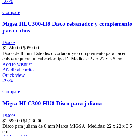
-23%
Compare
Migsa HLC300-H8 Disco rebanador y complemento
para cubos
Discos
Original
Current
$
1,240.00
$
959.00
price
price
Disco de 8 mm. Este disco cortador y/o complemento para hacer
was:
is:
cubos requiere un cubeador tipo D. Medidas: 22 x 22 x 3.5 cm
$1,240.00.
$959.00.
Add to wishlist
Añadir al carrito
Quick view
-23%
Compare
Migsa HLC300-HU8 Disco para juliana
Discos
Original
Current
$
1,590.00
$
1,230.00
price
price
Disco para juliana de 8 mm Marca MIGSA. Medidas: 22 x 22 x 3.5
was:
is:
cm