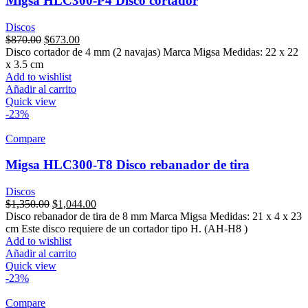
Migsa HLC300-P4 Disco cortador
Discos
Original
Current
$
870.00
$
673.00
price
price
Disco cortador de 4 mm (2 navajas) Marca Migsa Medidas: 22 x 22
was:
is:
x 3.5 cm
$870.00.
$673.00.
Add to wishlist
Añadir al carrito
Quick view
-23%
Compare
Migsa HLC300-T8 Disco rebanador de tira
Discos
Original
Current
$
1,350.00
$
1,044.00
price
price
Disco rebanador de tira de 8 mm Marca Migsa Medidas: 21 x 4 x 23
was:
is:
cm Este disco requiere de un cortador tipo H. (AH-H8 )
$1,350.00.
$1,044.00.
Add to wishlist
Añadir al carrito
Quick view
-23%
Compare