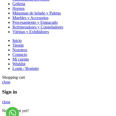
Griferia
Hornos
Máquinas de helado y Paletas
Muebles y Accesorios
Procesamiento y Empacado
Refrigeradores y Congeladores
Vitrinas y Exhibidores
Inicio
Tienda
Nosotros
Contacto
Mi cuenta
Wishlist
Login / Register
Shopping cart
close
Sign in
close
No account yet?