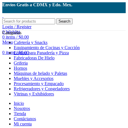
Envíos Gratis a CDMX y Edo. Mex.
Search
Login / Register
0
Wishlist
Categorías
0
items
/
$
0.00
Menu
Cafetería y Snacks
Equipamiento de Cocinas y Cocción
0
items
/
$
0.00
Equipo para Panadería y Pizza
Fabricadoras De Hielo
Griferia
Hornos
Máquinas de helado y Paletas
Muebles y Accesorios
Procesamiento y Empacado
Refrigeradores y Congeladores
Vitrinas y Exhibidores
Inicio
Nosotros
Tienda
Contáctanos
Mi cuenta