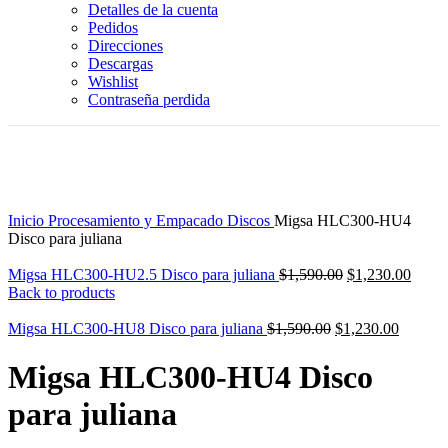
Detalles de la cuenta
Pedidos
Direcciones
Descargas
Wishlist
Contraseña perdida
-23%
Click to enlarge
Inicio
Procesamiento y Empacado
Discos
Migsa HLC300-HU4
Disco para juliana
Original
Curre
Migsa HLC300-HU2.5 Disco para juliana
$
1,590.00
$
1,230.00
price
price
Back to products
was:
is:
Original
$1,590.00.
Current
$1,23
Migsa HLC300-HU8 Disco para juliana
$
1,590.00
$
1,230.00
price
price
was:
is:
Migsa HLC300-HU4 Disco
$1,590.00.
$1,230.
para juliana