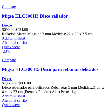
Compare
Migsa HLC300H3 Disco rallador
Discos
Original
Current
$
690.00
$
534.00
price
price
Rallador. Marca Migsa de 3 mm Medidas: 22 x 22 x 3.5 cm
was:
is:
Add to wishlist
$690.00.
$534.00.
Añadir al carrito
Quick view
-23%
Compare
Migsa HLC300-E5 Disco para rebanar delicados
Discos
Original
Current
$
1,120.00
$
866.00
price
price
Disco rebanador para delicados Rebanadas 5 mm Medidas:21 cm x
was:
is:
4 cm x 23 cm (Frente x Fondo x Alto) Peso:1 kg
$1,120.00.
$866.00.
Add to wishlist
Añadir al carrito
Quick view