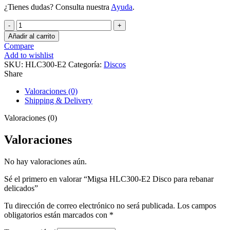
¿Tienes dudas? Consulta nuestra
Ayuda
.
Migsa
HLC300-
Añadir al carrito
E2
Compare
Disco
Add to wishlist
para
SKU:
HLC300-E2
Categoría:
Discos
rebanar
Share
delicados
cantidad
Valoraciones (0)
Shipping & Delivery
Valoraciones (0)
Valoraciones
No hay valoraciones aún.
Sé el primero en valorar “Migsa HLC300-E2 Disco para rebanar
delicados”
Tu dirección de correo electrónico no será publicada.
Los campos
obligatorios están marcados con
*