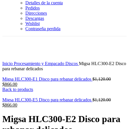
Detalles de la cuenta
Pedidos
Direcciones
Descargas
Wishlist
Contraseña perdida
-23%
Click to enlarge
Inicio
Procesamiento y Empacado
Discos
Migsa HLC300-E2 Disco
para rebanar delicados
Original
Migsa HLC300-E1 Disco para rebanar delicados
$
1,120.00
Current
price
$
866.00
price
was:
Back to products
is:
$1,120.00
$866.00.
Original
Migsa HLC300-E5 Disco para rebanar delicados
$
1,120.00
Current
price
$
866.00
price
was:
is:
$1,120.00
Migsa HLC300-E2 Disco para
$866.00.