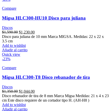
Compare
Migsa HLC300-HU10 Disco para juliana
Discos
Original
Current
$
1,590.00
$
1,230.00
price
price
Disco para juliana de 10 mm Marca MIGSA. Medidas: 22 x 22 x
was:
is:
3.5 cm
$1,590.00.
$1,230.00.
Add to wishlist
Añadir al carrito
Quick view
-23%
Compare
Migsa HLC300-T8 Disco rebanador de tira
Discos
Original
Current
$
1,350.00
$
1,044.00
price
price
Disco rebanador de tira de 8 mm Marca Migsa Medidas: 21 x 4 x 23
was:
is:
cm Este disco requiere de un cortador tipo H. (AH-H8 )
$1,350.00.
$1,044.00.
Add to wishlist
Añadir al carrito