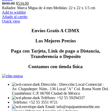
Original
Current
$
690.00
$
534.00
price
price
Rallador. Marca Migsa de 4 mm Medidas: 22 x 22 x 3.5 cm
was:
is:
Add to wishlist
$690.00.
$534.00.
Añadir al carrito
Quick view
Envíos Gratis A CDMX
Los Mejores Precios
Paga con Tarjeta, Link de pago a Distancia,
Transferencia o Deposito
Contamos con tienda física
Dirección : Dirección Local Comercial :
Av. Chapultepec Núm.. 136 Local "A" Col. Roma Norte Del.
Cuauhtémoc C.P. 06700 Ciudad de México
Teléfono: +52 55 59294337
Teléfono: +52 55 3551 9721
Email: info@equipamientoelite.mx