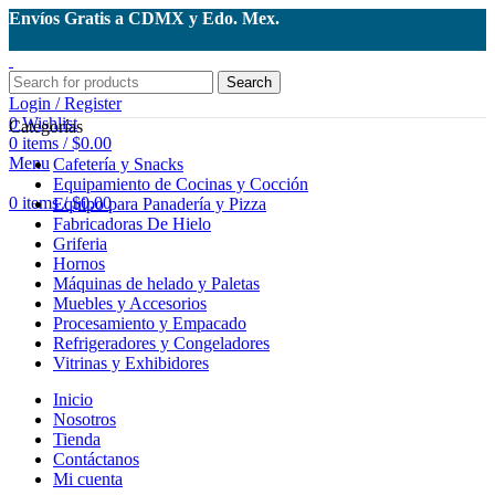
Envíos Gratis a CDMX y Edo. Mex.
Search
Login / Register
0
Wishlist
Categorías
0
items
/
$
0.00
Menu
Cafetería y Snacks
Equipamiento de Cocinas y Cocción
0
items
/
$
0.00
Equipo para Panadería y Pizza
Fabricadoras De Hielo
Griferia
Hornos
Máquinas de helado y Paletas
Muebles y Accesorios
Procesamiento y Empacado
Refrigeradores y Congeladores
Vitrinas y Exhibidores
Inicio
Nosotros
Tienda
Contáctanos
Mi cuenta