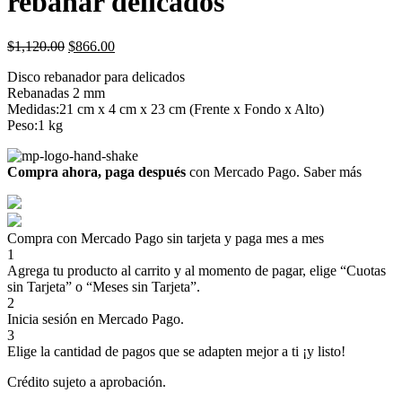
rebanar delicados
Original
Current
$
1,120.00
$
866.00
price
price
Disco rebanador para delicados
was:
is:
Rebanadas 2 mm
$1,120.00.
$866.00.
Medidas:21 cm x 4 cm x 23 cm (Frente x Fondo x Alto)
Peso:1 kg
Compra ahora, paga después
con Mercado Pago.
Saber más
Compra con Mercado Pago sin tarjeta y paga mes a mes
1
Agrega tu producto al carrito y al momento de pagar, elige “Cuotas
sin Tarjeta” o “Meses sin Tarjeta”.
2
Inicia sesión en Mercado Pago.
3
Elige la cantidad de pagos que se adapten mejor a ti ¡y listo!
Crédito sujeto a aprobación.