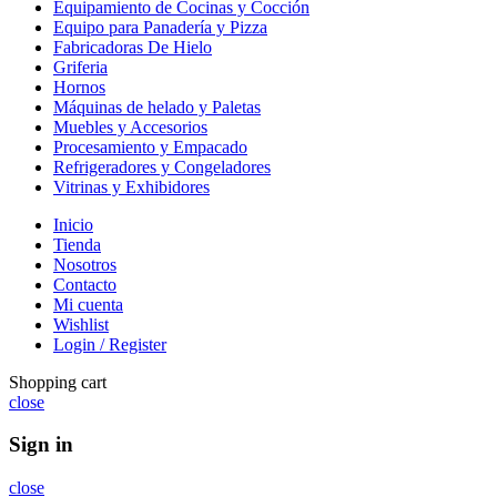
Equipamiento de Cocinas y Cocción
Equipo para Panadería y Pizza
Fabricadoras De Hielo
Griferia
Hornos
Máquinas de helado y Paletas
Muebles y Accesorios
Procesamiento y Empacado
Refrigeradores y Congeladores
Vitrinas y Exhibidores
Inicio
Tienda
Nosotros
Contacto
Mi cuenta
Wishlist
Login / Register
Shopping cart
close
Sign in
close