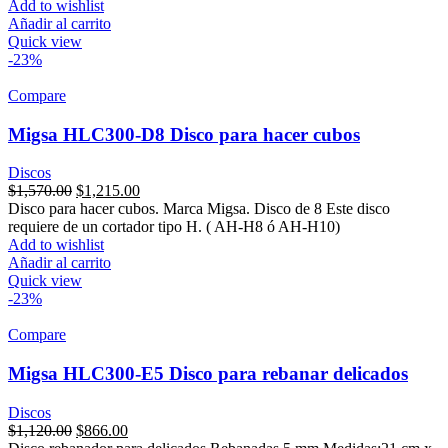
$1,590.00.
$1,230.00.
Add to wishlist
Añadir al carrito
Quick view
-23%
Compare
Migsa HLC300-D8 Disco para hacer cubos
Discos
Original
Current
$
1,570.00
$
1,215.00
price
price
Disco para hacer cubos. Marca Migsa. Disco de 8 Este disco
was:
is:
requiere de un cortador tipo H. ( AH-H8 ó AH-H10)
$1,570.00.
$1,215.00.
Add to wishlist
Añadir al carrito
Quick view
-23%
Compare
Migsa HLC300-E5 Disco para rebanar delicados
Discos
Original
Current
$
1,120.00
$
866.00
price
price