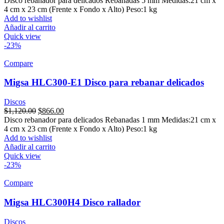
Disco rebanador para delicados Rebanadas 5 mm Medidas:21 cm x
was:
is:
4 cm x 23 cm (Frente x Fondo x Alto) Peso:1 kg
$1,120.00.
$866.00.
Add to wishlist
Añadir al carrito
Quick view
-23%
Compare
Migsa HLC300-E1 Disco para rebanar delicados
Discos
Original
Current
$
1,120.00
$
866.00
price
price
Disco rebanador para delicados Rebanadas 1 mm Medidas:21 cm x
was:
is:
4 cm x 23 cm (Frente x Fondo x Alto) Peso:1 kg
$1,120.00.
$866.00.
Add to wishlist
Añadir al carrito
Quick view
-23%
Compare
Migsa HLC300H4 Disco rallador
Discos