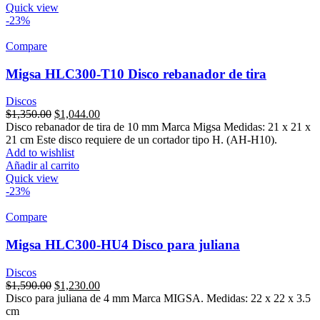
Quick view
-23%
Compare
Migsa HLC300-T10 Disco rebanador de tira
Discos
Original
Current
$
1,350.00
$
1,044.00
price
price
Disco rebanador de tira de 10 mm Marca Migsa Medidas: 21 x 21 x
was:
is:
21 cm Este disco requiere de un cortador tipo H. (AH-H10).
$1,350.00.
$1,044.00.
Add to wishlist
Añadir al carrito
Quick view
-23%
Compare
Migsa HLC300-HU4 Disco para juliana
Discos
Original
Current
$
1,590.00
$
1,230.00
price
price
Disco para juliana de 4 mm Marca MIGSA. Medidas: 22 x 22 x 3.5
was:
is:
cm