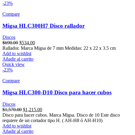
-23%
Compare
Migsa HLC300H7 Disco rallador
Discos
Original
Current
$
690.00
$
534.00
price
price
Rallador. Marca Migsa de 7 mm Medidas: 22 x 22 x 3.5 cm
was:
is:
Add to wishlist
$690.00.
$534.00.
Añadir al carrito
Quick view
-23%
Compare
Migsa HLC300-D10 Disco para hacer cubos
Discos
Original
Current
$
1,570.00
$
1,215.00
price
price
Disco para hacer cubos. Marca Migsa. Disco de 10 Este disco
was:
is:
requiere de un cortador tipo H. ( AH-H8 ó AH-H10)
$1,570.00.
$1,215.00.
Add to wishlist
Añadir al carrito