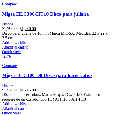
Compare
Migsa HLC300-HU10 Disco para juliana
Discos
Original
Current
$
1,590.00
$
1,230.00
price
price
Disco para juliana de 10 mm Marca MIGSA. Medidas: 22 x 22 x
was:
is:
3.5 cm
$1,590.00.
$1,230.00.
Add to wishlist
Añadir al carrito
Quick view
-23%
Compare
Migsa HLC300-D8 Disco para hacer cubos
Discos
Original
Current
$
1,570.00
$
1,215.00
price
price
Disco para hacer cubos. Marca Migsa. Disco de 8 Este disco
was:
is:
requiere de un cortador tipo H. ( AH-H8 ó AH-H10)
$1,570.00.
$1,215.00.
Add to wishlist
Añadir al carrito
Quick view