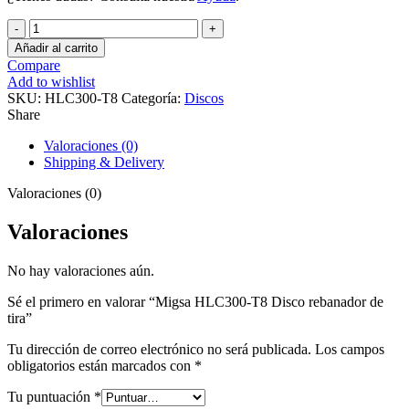
Migsa
HLC300-
Añadir al carrito
T8
Compare
Disco
Add to wishlist
rebanador
SKU:
HLC300-T8
Categoría:
Discos
de
Share
tira
cantidad
Valoraciones (0)
Shipping & Delivery
Valoraciones (0)
Valoraciones
No hay valoraciones aún.
Sé el primero en valorar “Migsa HLC300-T8 Disco rebanador de
tira”
Tu dirección de correo electrónico no será publicada.
Los campos
obligatorios están marcados con
*
Tu puntuación
*