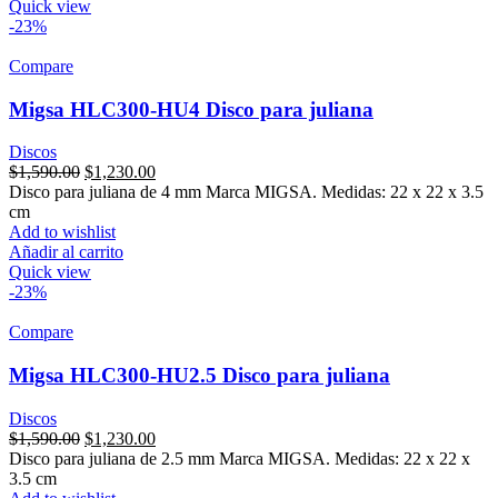
Quick view
-23%
Compare
Migsa HLC300-HU4 Disco para juliana
Discos
Original
Current
$
1,590.00
$
1,230.00
price
price
Disco para juliana de 4 mm Marca MIGSA. Medidas: 22 x 22 x 3.5
was:
is:
cm
$1,590.00.
$1,230.00.
Add to wishlist
Añadir al carrito
Quick view
-23%
Compare
Migsa HLC300-HU2.5 Disco para juliana
Discos
Original
Current
$
1,590.00
$
1,230.00
price
price
Disco para juliana de 2.5 mm Marca MIGSA. Medidas: 22 x 22 x
was:
is:
3.5 cm
$1,590.00.
$1,230.00.