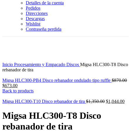
Detalles de la cuenta
Pedidos
Direcciones
Descargas
Wishlist
Contraseña perdida
-23%
Click to enlarge
Inicio
Procesamiento y Empacado
Discos
Migsa HLC300-T8 Disco
rebanador de tira
Or
Migsa HLC300-PB4 Disco rebanador ondulado tipo ruffle
$
870.00
Current
pr
$
673.00
price
wa
Back to products
is:
$8
$673.00.
Original
Cur
Migsa HLC300-T10 Disco rebanador de tira
$
1,350.00
$
1,044.00
price
pri
was:
is:
Migsa HLC300-T8 Disco
$1,350.00.
$1,
rebanador de tira