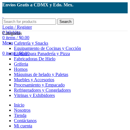
Envíos Gratis a CDMX y Edo. Mex.
Search
Login / Register
0
Wishlist
Categorías
0
items
/
$
0.00
Menu
Cafetería y Snacks
Equipamiento de Cocinas y Cocción
0
items
/
$
0.00
Equipo para Panadería y Pizza
Fabricadoras De Hielo
Griferia
Hornos
Máquinas de helado y Paletas
Muebles y Accesorios
Procesamiento y Empacado
Refrigeradores y Congeladores
Vitrinas y Exhibidores
Inicio
Nosotros
Tienda
Contáctanos
Mi cuenta