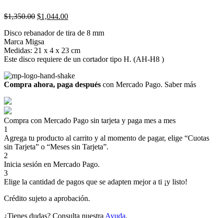
Original
Current
$
1,350.00
$
1,044.00
price
price
Disco rebanador de tira de 8 mm
was:
is:
Marca Migsa
$1,350.00.
$1,044.00.
Medidas: 21 x 4 x 23 cm
Este disco requiere de un cortador tipo H. (AH-H8 )
Compra ahora, paga después
con Mercado Pago.
Saber más
Compra con Mercado Pago sin tarjeta y paga mes a mes
1
Agrega tu producto al carrito y al momento de pagar, elige “Cuotas
sin Tarjeta” o “Meses sin Tarjeta”.
2
Inicia sesión en Mercado Pago.
3
Elige la cantidad de pagos que se adapten mejor a ti ¡y listo!
Crédito sujeto a aprobación.
¿Tienes dudas? Consulta nuestra
Ayuda
.