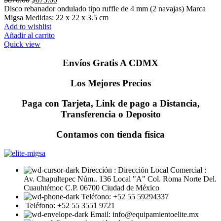
price
price
Disco rebanador ondulado tipo ruffle de 4 mm (2 navajas) Marca
was:
is:
Migsa Medidas: 22 x 22 x 3.5 cm
$870.00.
$673.00.
Add to wishlist
Añadir al carrito
Quick view
Envíos Gratis A CDMX
Los Mejores Precios
Paga con Tarjeta, Link de pago a Distancia,
Transferencia o Deposito
Contamos con tienda física
Dirección : Dirección Local Comercial :
Av. Chapultepec Núm.. 136 Local "A" Col. Roma Norte Del.
Cuauhtémoc C.P. 06700 Ciudad de México
Teléfono: +52 55 59294337
Teléfono: +52 55 3551 9721
Email: info@equipamientoelite.mx