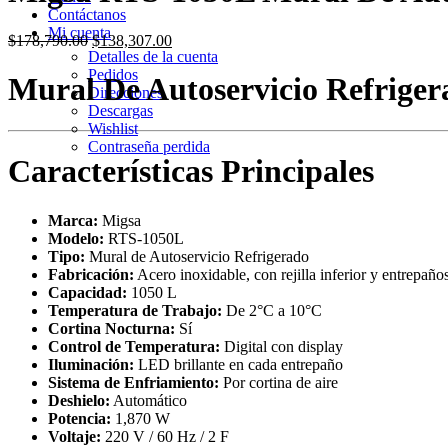
Contáctanos
Mi cuenta
Original
Current
$
178,790.00
$
138,307.00
Detalles de la cuenta
price
price
Pedidos
was:
is:
Mural De Autoservicio Refrig
Direcciones
$178,790.00.
$138,307.00.
Descargas
Wishlist
Contraseña perdida
Características Principales
Marca:
Migsa
Modelo:
RTS-1050L
Tipo:
Mural de Autoservicio Refrigerado
Fabricación:
Acero inoxidable, con rejilla inferior y entrepañ
Capacidad:
1050 L
Temperatura de Trabajo:
De 2°C a 10°C
Cortina Nocturna:
Sí
Control de Temperatura:
Digital con display
Iluminación:
LED brillante en cada entrepaño
Sistema de Enfriamiento:
Por cortina de aire
Deshielo:
Automático
Potencia:
1,870 W
Voltaje:
220 V / 60 Hz / 2 F