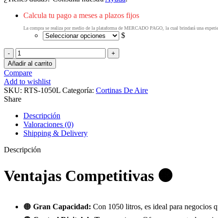
Calcula tu pago a meses a plazos fijos
La compra se realiza por medio de la plataforma de MERCADO PAGO, la cual brindará una experienc
$
Migsa
RTS-
Añadir al carrito
1050L
Compare
Mural
Add to wishlist
De
SKU:
RTS-1050L
Categoría:
Cortinas De Aire
Autoservicio
Share
Refrigerado
cantidad
Descripción
Valoraciones (0)
Shipping & Delivery
Descripción
Ventajas Competitivas 🟠
🟠
Gran Capacidad:
Con 1050 litros, es ideal para negocios 