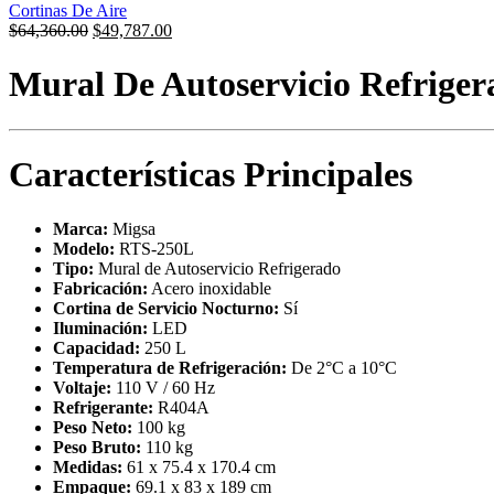
Cortinas De Aire
Original
Current
$
64,360.00
$
49,787.00
price
price
was:
is:
Mural De Autoservicio Refrig
$64,360.00.
$49,787.00.
Características Principales
Marca:
Migsa
Modelo:
RTS-250L
Tipo:
Mural de Autoservicio Refrigerado
Fabricación:
Acero inoxidable
Cortina de Servicio Nocturno:
Sí
Iluminación:
LED
Capacidad:
250 L
Temperatura de Refrigeración:
De 2°C a 10°C
Voltaje:
110 V / 60 Hz
Refrigerante:
R404A
Peso Neto:
100 kg
Peso Bruto:
110 kg
Medidas:
61 x 75.4 x 170.4 cm
Empaque:
69.1 x 83 x 189 cm