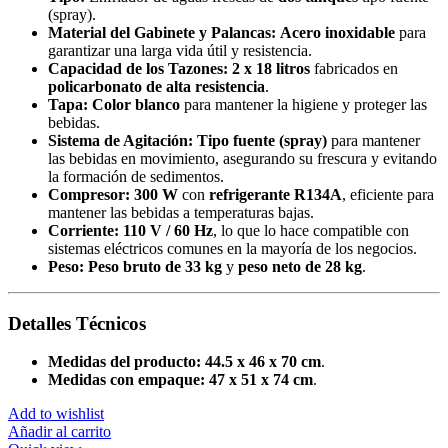
(spray).
Material del Gabinete y Palancas:
Acero inoxidable
para
garantizar una larga vida útil y resistencia.
Capacidad de los Tazones:
2 x 18 litros
fabricados en
policarbonato de alta resistencia
.
Tapa:
Color blanco
para mantener la higiene y proteger las
bebidas.
Sistema de Agitación:
Tipo fuente (spray)
para mantener
las bebidas en movimiento, asegurando su frescura y evitando
la formación de sedimentos.
Compresor:
300 W
con
refrigerante R134A
, eficiente para
mantener las bebidas a temperaturas bajas.
Corriente:
110 V / 60 Hz
, lo que lo hace compatible con
sistemas eléctricos comunes en la mayoría de los negocios.
Peso:
Peso bruto de 33 kg
y
peso neto de 28 kg
.
Detalles Técnicos
Medidas del producto:
44.5 x 46 x 70 cm
.
Medidas con empaque:
47 x 51 x 74 cm
.
Add to wishlist
Añadir al carrito