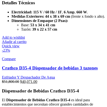
Detalles Técnicos
Electricidad:
115 V / 60 Hz / 1F
,
6 Amp
,
660 W
.
Medidas Exteriores:
44 x 38 x 69 cm
(frente x fondo x alto).
Dimensiones de Empaque (2 Pzas):
Base:
53 x 34 x 41 cm
Tazón:
39 x 22 x 57 cm
Add to wishlist
Añadir al carrito
Quick view
-23%
Compare
Crathco D35-4 Dispensador de bebidas 3 tazones
Enfriador Y Despachador De Agua
Original
Current
$
51,800.00
$
40,071.00
price
price
was:
is:
Dispensador de Bebidas Crathco D35-4
$51,800.00.
$40,071.00.
El
Dispensador de Bebidas Crathco D35-4
es ideal para
establecimientos que necesitan ofrecer grandes cantidades de