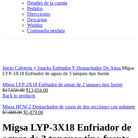
Detalles de la cuenta
Pedidos
Direcciones
Descargas
Wishlist
Contraseña perdida
-23%
Click to enlarge
Inicio
Cafetería y Snacks
Enfriador Y Despachador De Agua
Migsa
LYP-3X18 Enfriador de aguas de 3 tanques tipo fuente
Migsa LYP-2X18 Enfriador de aguas de 2 tanques tipo fuente
Original
Current
$
17,650.00
$
13,654.00
price
price
Back to products
was:
is:
$17,650.00.
$13,654.00.
Migsa HCW-2 Despachador de vasos de dos secciones con gabinete
Original
Current
$
7,600.00
$
5,879.00
price
price
was:
is:
Migsa LYP-3X18 Enfriador de
$7,600.00.
$5,879.00.