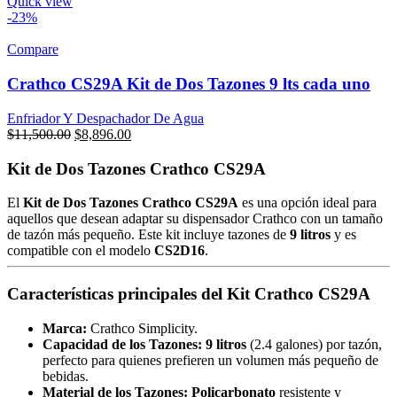
Quick view
-23%
Compare
Crathco CS29A Kit de Dos Tazones 9 lts cada uno
Enfriador Y Despachador De Agua
Original
Current
$
11,500.00
$
8,896.00
price
price
was:
is:
Kit de Dos Tazones Crathco CS29A
$11,500.00.
$8,896.00.
El
Kit de Dos Tazones Crathco CS29A
es una opción ideal para
aquellos que desean adaptar su dispensador Crathco con un tamaño
de tazón más pequeño. Este kit incluye tazones de
9 litros
y es
compatible con el modelo
CS2D16
.
Características principales del Kit Crathco CS29A
Marca:
Crathco Simplicity.
Capacidad de los Tazones:
9 litros
(2.4 galones) por tazón,
perfecto para quienes prefieren un volumen más pequeño de
bebidas.
Material de los Tazones:
Policarbonato
resistente y