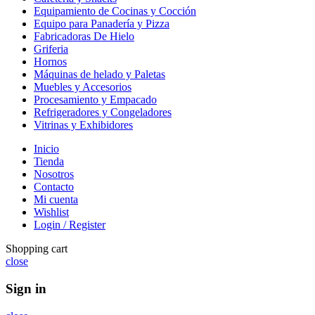
Equipamiento de Cocinas y Cocción
Equipo para Panadería y Pizza
Fabricadoras De Hielo
Griferia
Hornos
Máquinas de helado y Paletas
Muebles y Accesorios
Procesamiento y Empacado
Refrigeradores y Congeladores
Vitrinas y Exhibidores
Inicio
Tienda
Nosotros
Contacto
Mi cuenta
Wishlist
Login / Register
Shopping cart
close
Sign in