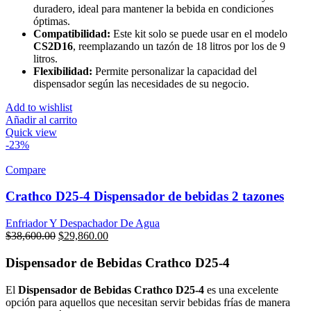
duradero, ideal para mantener la bebida en condiciones
óptimas.
Compatibilidad:
Este kit solo se puede usar en el modelo
CS2D16
, reemplazando un tazón de 18 litros por los de 9
litros.
Flexibilidad:
Permite personalizar la capacidad del
dispensador según las necesidades de su negocio.
Add to wishlist
Añadir al carrito
Quick view
-23%
Compare
Crathco D25-4 Dispensador de bebidas 2 tazones
Enfriador Y Despachador De Agua
Original
Current
$
38,600.00
$
29,860.00
price
price
was:
is:
Dispensador de Bebidas Crathco D25-4
$38,600.00.
$29,860.00.
El
Dispensador de Bebidas Crathco D25-4
es una excelente
opción para aquellos que necesitan servir bebidas frías de manera