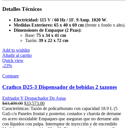
Detalles Técnicos
Electricidad:
115 V / 60 Hz / 1F
,
9 Amp
,
1020 W
.
Medidas Exteriores:
65 x 40 x 69 cm
(frente x fondo x alto).
Dimensiones de Empaque (2 Pzas):
Base:
75 x 34 x 41 cm
Tazón:
39 x 22 x 72 cm
Add to wishlist
Añadir al carrito
Quick view
-23%
Compare
Crathco D25-3 Dispensador de bebidas 2 tazones
Enfriador Y Despachador De Agua
Original
Current
$
43,400.00
$
33,573.00
price
price
Características: Tazón de policarbonato con capacidad 18.9 L (5
was:
is:
Gal) c/u Paneles frontal y posterior, costados y charola de derrame
$43,400.00.
$33,573.00.
en acero inoxidable Empaques que aseguran que no derrame aún
con líquidos con pulpa. Interruptor de inyección y de encendido