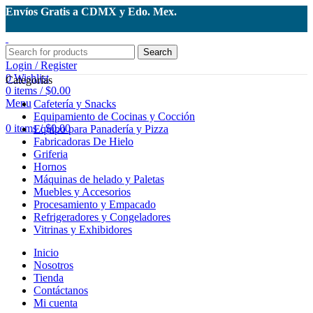
Envíos Gratis a CDMX y Edo. Mex.
Search
Login / Register
0
Wishlist
Categorías
0
items
/
$
0.00
Menu
Cafetería y Snacks
Equipamiento de Cocinas y Cocción
0
items
/
$
0.00
Equipo para Panadería y Pizza
Fabricadoras De Hielo
Griferia
Hornos
Máquinas de helado y Paletas
Muebles y Accesorios
Procesamiento y Empacado
Refrigeradores y Congeladores
Vitrinas y Exhibidores
Inicio
Nosotros
Tienda
Contáctanos
Mi cuenta