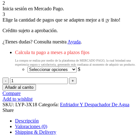
2
Inicia sesión en Mercado Pago.
3
Elige la cantidad de pagos que se adapten mejor a ti ¡y listo!
Crédito sujeto a aprobación.
¿Tienes dudas? Consulta nuestra
Ayuda
.
Calcula tu pago a meses a plazos fijos
La compra se realiza por medio de la plataforma de MERCADO PAGO, la cual brindará una
experiencia segura y satisfactoria, generando más confianza al momento de adquirir un producto.
$
Migsa
LYP-
Añadir al carrito
3X18
Compare
Enfriador
Add to wishlist
de
SKU:
LYP-3X18
Categoría:
Enfriador Y Despachador De Agua
aguas
Share
de
3
Descripción
tanques
Valoraciones (0)
tipo
Shipping & Delivery
fuente