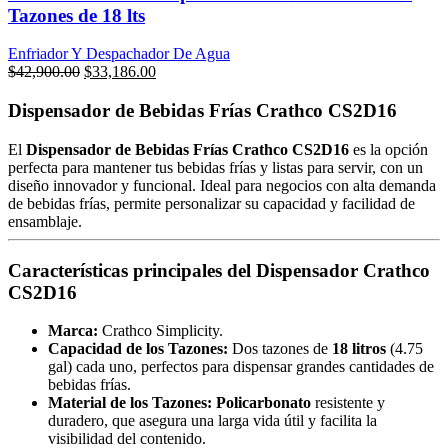
Tazones de 18 lts
Enfriador Y Despachador De Agua
Original
Current
$
42,900.00
$
33,186.00
price
price
was:
is:
Dispensador de Bebidas Frías Crathco CS2D16
$42,900.00.
$33,186.00.
El
Dispensador de Bebidas Frías Crathco CS2D16
es la opción
perfecta para mantener tus bebidas frías y listas para servir, con un
diseño innovador y funcional. Ideal para negocios con alta demanda
de bebidas frías, permite personalizar su capacidad y facilidad de
ensamblaje.
Características principales del Dispensador Crathco
CS2D16
Marca:
Crathco Simplicity.
Capacidad de los Tazones:
Dos tazones de
18 litros
(4.75
gal) cada uno, perfectos para dispensar grandes cantidades de
bebidas frías.
Material de los Tazones:
Policarbonato
resistente y
duradero, que asegura una larga vida útil y facilita la
visibilidad del contenido.