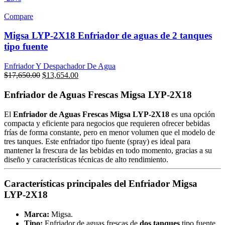
Compare
Migsa LYP-2X18 Enfriador de aguas de 2 tanques
tipo fuente
Enfriador Y Despachador De Agua
Original
Current
$
17,650.00
$
13,654.00
price
price
was:
is:
Enfriador de Aguas Frescas Migsa LYP-2X18
$17,650.00.
$13,654.00.
El
Enfriador de Aguas Frescas Migsa LYP-2X18
es una opción
compacta y eficiente para negocios que requieren ofrecer bebidas
frías de forma constante, pero en menor volumen que el modelo de
tres tanques. Este enfriador tipo fuente (spray) es ideal para
mantener la frescura de las bebidas en todo momento, gracias a su
diseño y características técnicas de alto rendimiento.
Características principales del Enfriador Migsa
LYP-2X18
Marca:
Migsa.
Tipo:
Enfriador de aguas frescas de
dos tanques
tipo fuente