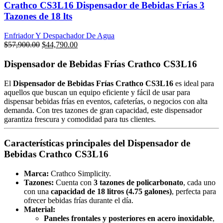
Crathco CS3L16 Dispensador de Bebidas Frías 3
Tazones de 18 lts
Enfriador Y Despachador De Agua
Original
Current
$
57,900.00
$
44,790.00
price
price
was:
is:
Dispensador de Bebidas Frías Crathco CS3L16
$57,900.00.
$44,790.00.
El
Dispensador de Bebidas Frías Crathco CS3L16
es ideal para
aquellos que buscan un equipo eficiente y fácil de usar para
dispensar bebidas frías en eventos, cafeterías, o negocios con alta
demanda. Con tres tazones de gran capacidad, este dispensador
garantiza frescura y comodidad para tus clientes.
Características principales del Dispensador de
Bebidas Crathco CS3L16
Marca:
Crathco Simplicity.
Tazones:
Cuenta con
3 tazones de policarbonato
, cada uno
con una
capacidad de 18 litros (4.75 galones)
, perfecta para
ofrecer bebidas frías durante el día.
Material:
Paneles frontales y posteriores en acero inoxidable
,