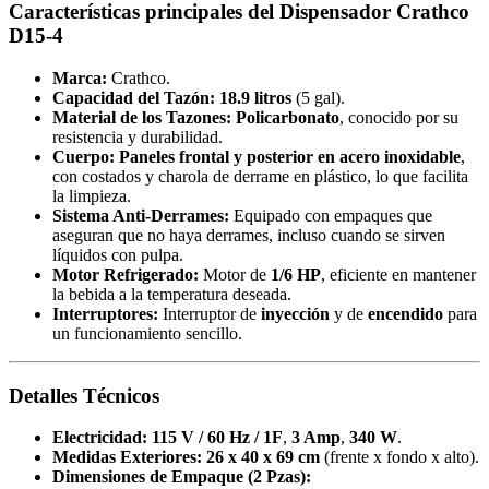
Características principales del Dispensador Crathco
D15-4
Marca:
Crathco.
Capacidad del Tazón:
18.9 litros
(5 gal).
Material de los Tazones:
Policarbonato
, conocido por su
resistencia y durabilidad.
Cuerpo:
Paneles frontal y posterior en acero inoxidable
,
con costados y charola de derrame en plástico, lo que facilita
la limpieza.
Sistema Anti-Derrames:
Equipado con empaques que
aseguran que no haya derrames, incluso cuando se sirven
líquidos con pulpa.
Motor Refrigerado:
Motor de
1/6 HP
, eficiente en mantener
la bebida a la temperatura deseada.
Interruptores:
Interruptor de
inyección
y de
encendido
para
un funcionamiento sencillo.
Detalles Técnicos
Electricidad:
115 V / 60 Hz / 1F
,
3 Amp
,
340 W
.
Medidas Exteriores:
26 x 40 x 69 cm
(frente x fondo x alto).
Dimensiones de Empaque (2 Pzas):