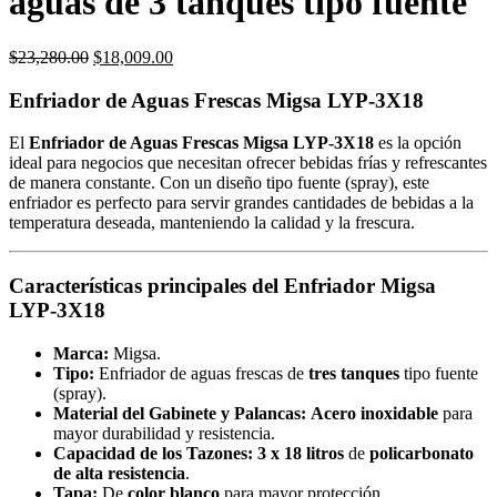
aguas de 3 tanques tipo fuente
Original
Current
$
23,280.00
$
18,009.00
price
price
was:
is:
Enfriador de Aguas Frescas Migsa LYP-3X18
$23,280.00.
$18,009.00.
El
Enfriador de Aguas Frescas Migsa LYP-3X18
es la opción
ideal para negocios que necesitan ofrecer bebidas frías y refrescantes
de manera constante. Con un diseño tipo fuente (spray), este
enfriador es perfecto para servir grandes cantidades de bebidas a la
temperatura deseada, manteniendo la calidad y la frescura.
Características principales del Enfriador Migsa
LYP-3X18
Marca:
Migsa.
Tipo:
Enfriador de aguas frescas de
tres tanques
tipo fuente
(spray).
Material del Gabinete y Palancas:
Acero inoxidable
para
mayor durabilidad y resistencia.
Capacidad de los Tazones:
3 x 18 litros
de
policarbonato
de alta resistencia
.
Tapa:
De
color blanco
para mayor protección.