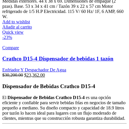
Medidas exteriores. 44 x 38 x 69. Dimensiones de empaque (2
pzas). Base. 53 x 34 x 41 cm / Tazón 39 x 22 x 57 cm Motor
refrigerado de 1/5 H.P Electricidad. 115 V/ 60 Hz/ 1F, 6 AMP, 660
W.
Add to wishlist
Añadir al carrito
Quick view
-23%
Compare
Crathco D15-4 Dispensador de bebidas 1 tazón
Enfriador Y Despachador De Agua
Original
Current
$
30,200.00
$
23,362.00
price
price
was:
is:
Dispensador de Bebidas Crathco D15-4
$30,200.00.
$23,362.00.
El
Dispensador de Bebidas Crathco D15-4
es una opción
eficiente y confiable para servir bebidas frías en negocios de tamaño
pequeño a mediano. Su diseño compacto y capacidad de 18.9 litros
por tazón lo hacen ideal para lugares con un flujo moderado de
clientes, mientras que su construcción robusta garantiza durabilidad.