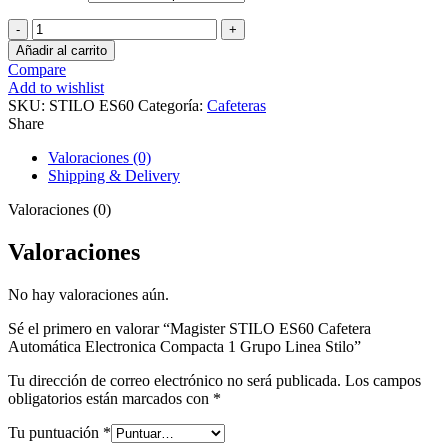
Magister
STILO
Añadir al carrito
ES60
Compare
Cafetera
Add to wishlist
Automática
SKU:
STILO ES60
Categoría:
Cafeteras
Electronica
Share
Compacta
1
Valoraciones (0)
Grupo
Shipping & Delivery
Linea
Stilo
Valoraciones (0)
cantidad
Valoraciones
No hay valoraciones aún.
Sé el primero en valorar “Magister STILO ES60 Cafetera
Automática Electronica Compacta 1 Grupo Linea Stilo”
Tu dirección de correo electrónico no será publicada.
Los campos
obligatorios están marcados con
*
Tu puntuación
*