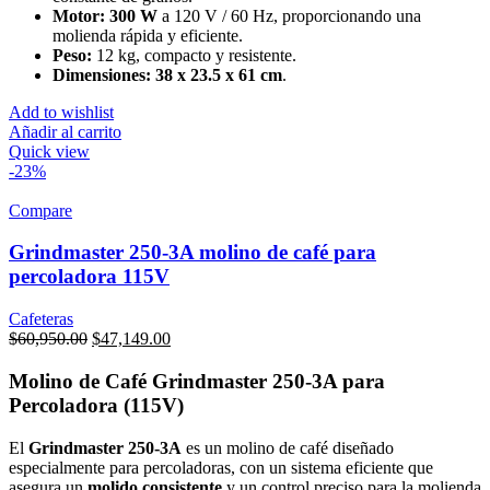
Motor:
300 W
a 120 V / 60 Hz, proporcionando una
molienda rápida y eficiente.
Peso:
12 kg, compacto y resistente.
Dimensiones:
38 x 23.5 x 61 cm
.
Add to wishlist
Añadir al carrito
Quick view
-23%
Compare
Grindmaster 250-3A molino de café para
percoladora 115V
Cafeteras
Original
Current
$
60,950.00
$
47,149.00
price
price
was:
is:
Molino de Café Grindmaster 250-3A para
$60,950.00.
$47,149.00.
Percoladora (115V)
El
Grindmaster 250-3A
es un molino de café diseñado
especialmente para percoladoras, con un sistema eficiente que
asegura un
molido consistente
y un control preciso para la molienda