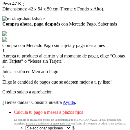
Peso 47 Kg
Dimensiones: 42 x 54 x 50 cm (Frente x Fondo x Alto).
Compra ahora, paga después
con Mercado Pago.
Saber más
Compra con Mercado Pago sin tarjeta y paga mes a mes
1
Agrega tu producto al carrito y al momento de pagar, elige “Cuotas
sin Tarjeta” o “Meses sin Tarjeta”.
2
Inicia sesión en Mercado Pago.
3
Elige la cantidad de pagos que se adapten mejor a ti ¡y listo!
Crédito sujeto a aprobación.
¿Tienes dudas? Consulta nuestra
Ayuda
.
Calcula tu pago a meses a plazos fijos
La compra se realiza por medio de la plataforma de MERCADO PAGO, la cual brindará una
experiencia segura y satisfactoria, generando más confianza al momento de adquirir un producto.
$