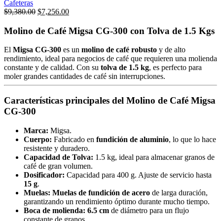
Cafeteras
Original
Current
$
9,380.00
$
7,256.00
price
price
was:
is:
Molino de Café Migsa CG-300 con Tolva de 1.5 Kgs
$9,380.00.
$7,256.00.
El
Migsa CG-300
es un
molino de café robusto
y de alto
rendimiento, ideal para negocios de café que requieren una molienda
constante y de calidad. Con su
tolva de 1.5 kg
, es perfecto para
moler grandes cantidades de café sin interrupciones.
Características principales del Molino de Café Migsa
CG-300
Marca:
Migsa.
Cuerpo:
Fabricado en
fundición de aluminio
, lo que lo hace
resistente y duradero.
Capacidad de Tolva:
1.5 kg, ideal para almacenar granos de
café de gran volumen.
Dosificador:
Capacidad para 400 g. Ajuste de servicio hasta
15 g
.
Muelas:
Muelas de fundición de acero
de larga duración,
garantizando un rendimiento óptimo durante mucho tiempo.
Boca de molienda:
6.5 cm
de diámetro para un flujo
constante de granos.