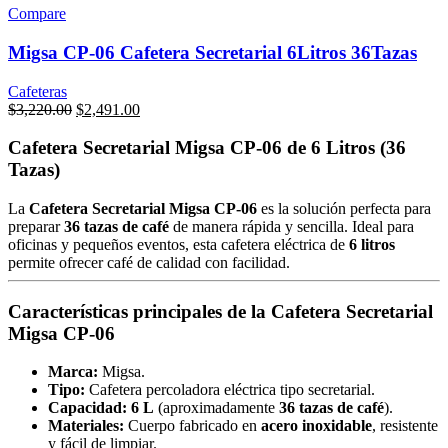
Compare
Migsa CP-06 Cafetera Secretarial 6Litros 36Tazas
Cafeteras
Original
Current
$
3,220.00
$
2,491.00
price
price
was:
is:
Cafetera Secretarial Migsa CP-06 de 6 Litros (36
$3,220.00.
$2,491.00.
Tazas)
La
Cafetera Secretarial Migsa CP-06
es la solución perfecta para
preparar
36 tazas de café
de manera rápida y sencilla. Ideal para
oficinas y pequeños eventos, esta cafetera eléctrica de
6 litros
permite ofrecer café de calidad con facilidad.
Características principales de la Cafetera Secretarial
Migsa CP-06
Marca:
Migsa.
Tipo:
Cafetera percoladora eléctrica tipo secretarial.
Capacidad:
6 L
(aproximadamente
36 tazas de café
).
Materiales:
Cuerpo fabricado en
acero inoxidable
, resistente
y fácil de limpiar.