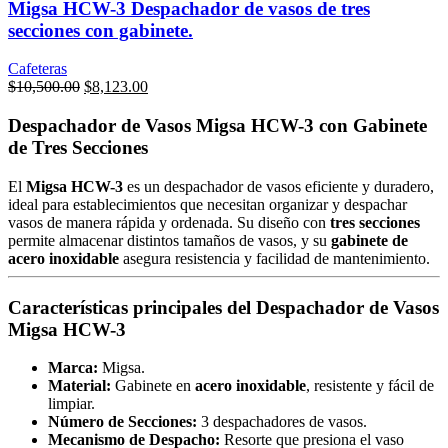
Migsa HCW-3 Despachador de vasos de tres
secciones con gabinete.
Cafeteras
Original
Current
$
10,500.00
$
8,123.00
price
price
was:
is:
Despachador de Vasos Migsa HCW-3 con Gabinete
$10,500.00.
$8,123.00.
de Tres Secciones
El
Migsa HCW-3
es un despachador de vasos eficiente y duradero,
ideal para establecimientos que necesitan organizar y despachar
vasos de manera rápida y ordenada. Su diseño con
tres secciones
permite almacenar distintos tamaños de vasos, y su
gabinete de
acero inoxidable
asegura resistencia y facilidad de mantenimiento.
Características principales del Despachador de Vasos
Migsa HCW-3
Marca:
Migsa.
Material:
Gabinete en
acero inoxidable
, resistente y fácil de
limpiar.
Número de Secciones:
3 despachadores de vasos.
Mecanismo de Despacho:
Resorte que presiona el vaso