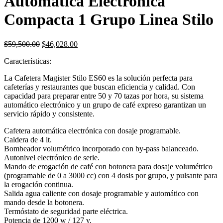
Automática Electronica
Compacta 1 Grupo Linea Stilo
Original
Current
$
59,500.00
$
46,028.00
price
price
Características:
was:
is:
$59,500.00.
$46,028.00.
La Cafetera Magister Stilo ES60 es la solución perfecta para
cafeterías y restaurantes que buscan eficiencia y calidad. Con
capacidad para preparar entre 50 y 70 tazas por hora, su sistema
automático electrónico y un grupo de café expreso garantizan un
servicio rápido y consistente.
Cafetera automática electrónica con dosaje programable.
Caldera de 4 lt.
Bombeador volumétrico incorporado con by-pass balanceado.
Autonivel electrónico de serie.
Mando de erogación de café con botonera para dosaje volumétrico
(programable de 0 a 3000 cc) con 4 dosis por grupo, y pulsante para
la erogación continua.
Salida agua caliente con dosaje programable y automático con
mando desde la botonera.
Termóstato de seguridad parte eléctrica.
Potencia de 1200 w / 127 v.