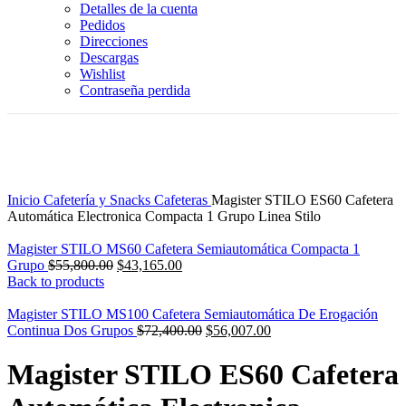
Detalles de la cuenta
Pedidos
Direcciones
Descargas
Wishlist
Contraseña perdida
-23%
Click to enlarge
Inicio
Cafetería y Snacks
Cafeteras
Magister STILO ES60 Cafetera
Automática Electronica Compacta 1 Grupo Linea Stilo
Magister STILO MS60 Cafetera Semiautomática Compacta 1
Original
Current
Grupo
$
55,800.00
$
43,165.00
price
price
Back to products
was:
is:
$55,800.00.
$43,165.00.
Magister STILO MS100 Cafetera Semiautomática De Erogación
Original
Current
Continua Dos Grupos
$
72,400.00
$
56,007.00
price
price
was:
is:
Magister STILO ES60 Cafetera
$72,400.00.
$56,007.00.