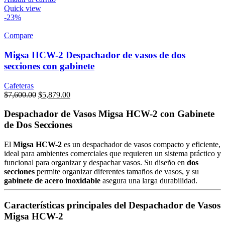
Quick view
-23%
Compare
Migsa HCW-2 Despachador de vasos de dos
secciones con gabinete
Cafeteras
Original
Current
$
7,600.00
$
5,879.00
price
price
was:
is:
Despachador de Vasos Migsa HCW-2 con Gabinete
$7,600.00.
$5,879.00.
de Dos Secciones
El
Migsa HCW-2
es un despachador de vasos compacto y eficiente,
ideal para ambientes comerciales que requieren un sistema práctico y
funcional para organizar y despachar vasos. Su diseño en
dos
secciones
permite organizar diferentes tamaños de vasos, y su
gabinete de acero inoxidable
asegura una larga durabilidad.
Características principales del Despachador de Vasos
Migsa HCW-2