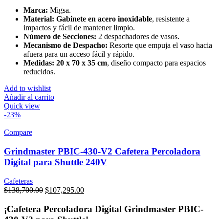
Marca:
Migsa.
Material:
Gabinete en acero inoxidable
, resistente a
impactos y fácil de mantener limpio.
Número de Secciones:
2 despachadores de vasos.
Mecanismo de Despacho:
Resorte que empuja el vaso hacia
afuera para un acceso fácil y rápido.
Medidas:
20 x 70 x 35 cm
, diseño compacto para espacios
reducidos.
Add to wishlist
Añadir al carrito
Quick view
-23%
Compare
Grindmaster PBIC-430-V2 Cafetera Percoladora
Digital para Shuttle 240V
Cafeteras
Original
Current
$
138,700.00
$
107,295.00
price
price
was:
is:
¡Cafetera Percoladora Digital Grindmaster PBIC-
$138,700.00.
$107,295.00.