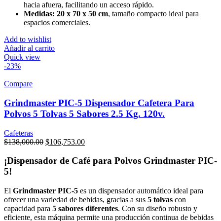
hacia afuera, facilitando un acceso rápido.
Medidas:
20 x 70 x 50 cm
, tamaño compacto ideal para
espacios comerciales.
Add to wishlist
Añadir al carrito
Quick view
-23%
Compare
Grindmaster PIC-5 Dispensador Cafetera Para
Polvos 5 Tolvas 5 Sabores 2.5 Kg. 120v.
Cafeteras
Original
Current
$
138,000.00
$
106,753.00
price
price
was:
is:
¡Dispensador de Café para Polvos Grindmaster PIC-
$138,000.00.
$106,753.00.
5!
El
Grindmaster PIC-5
es un dispensador automático ideal para
ofrecer una variedad de bebidas, gracias a sus
5 tolvas
con
capacidad para
5 sabores diferentes
. Con su diseño robusto y
eficiente, esta máquina permite una producción continua de bebidas