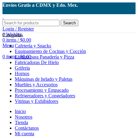
Envíos Gratis a CDMX y Edo. Mex.
Search
Login / Register
0
Wishlist
Categorías
0
items
/
$
0.00
Menu
Cafetería y Snacks
Equipamiento de Cocinas y Cocción
0
items
/
$
0.00
Equipo para Panadería y Pizza
Fabricadoras De Hielo
Griferia
Hornos
Máquinas de helado y Paletas
Muebles y Accesorios
Procesamiento y Empacado
Refrigeradores y Congeladores
Vitrinas y Exhibidores
Inicio
Nosotros
Tienda
Contáctanos
Mi cuenta