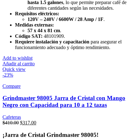
hasta 1.5 galones
, lo que permite preparar café de
diferentes cantidades según las necesidades.
Requisitos eléctricos:
120V – 240V / 6600W / 28 Amp / 1F
.
Medidas externas:
57 x 44 x 81 cm
.
Código SAT:
48101909.
Requiere instalación y capacitación
para asegurar el
funcionamiento adecuado y óptimo rendimiento.
Add to wishlist
Añadir al carrito
Quick view
-23%
Compare
Grindmaster 98005 Jarra de Cristal con Mango
Negro con Capacidad para 10 a 12 tazas
Cafeteras
Original
Current
$
410.00
$
317.00
price
price
was:
is:
¡Jarra de Cristal Grindmaster 98005!
$410.00.
$317.00.